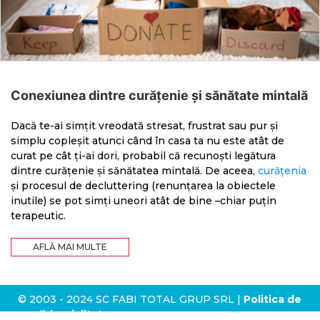
Conexiunea dintre curățenie și sănătate mintală
Dacă te-ai simțit vreodată stresat, frustrat sau pur și
simplu copleșit atunci când în casa ta nu este atât de
curat pe cât ți-ai dori, probabil că recunoști legătura
dintre curățenie și sănătatea mintală. De aceea,
curățenia
și procesul de decluttering (renunțarea la obiectele
inutile) se pot simți uneori atât de bine –chiar puțin
terapeutic.
AFLĂ MAI MULTE
©
2003 - 2024 SC FABI TOTAL GRUP SRL |
Politica de
confidențialitate