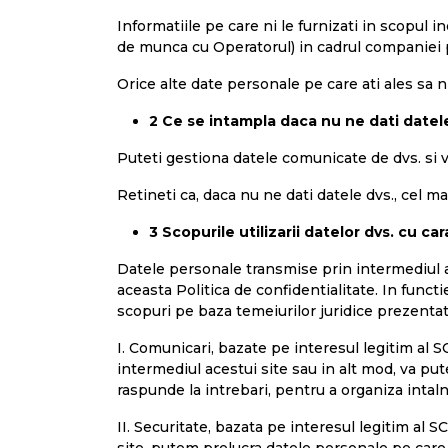
Informatiile pe care ni le furnizati in scopul i
de munca cu Operatorul) in cadrul companiei pr
Orice alte date personale pe care ati ales sa ni 
2 Ce se intampla daca nu ne dati datel
Puteti gestiona datele comunicate de dvs. si v
Retineti ca, daca nu ne dati datele dvs., cel m
3 Scopurile utilizarii datelor dvs. cu ca
Datele personale transmise prin intermediul ace
aceasta Politica de confidentialitate. In funct
scopuri pe baza temeiurilor juridice prezentat
I. Comunicari, bazate pe interesul legitim al S
intermediul acestui site sau in alt mod, va put
raspunde la intrebari, pentru a organiza intaln
II. Securitate, bazata pe interesul legitim al S