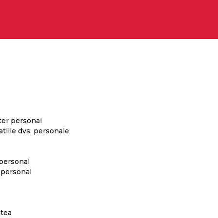
g produse
Servicii curatenie
Produse partenere
Certifi
ter personal
tiile dvs. personale
r personal
r personal
atea