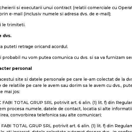
ncheierii si executarii unui contract (relatii comerciale cu Oper
in e-mail (inclusiv numele si adresa dvs. de e-mail);
le trimiteti.
e dvs.
a puteti retrage oricand acordul.
ai probabil nu vom putea comunica cu dvs. si sa va furnizam serv
racter personal
stui site si datele personale pe care le-am colectat de la dvs. 
ie de relatiile pe care le avem sau dorim sa le avem cu dvs., pu
e mai jos:
C FABI TOTAL GRUP SRL potrivit art. 6 alin. (1) lit. f) din Reg
em procesa numele, datele de contact, locatia si alte informatii
irea, convorbirea telefonica sau alte comunicari;
C FABI TOTAL GRUP SRL potrivit art. 6 alin. (1) lit. f) din Regul