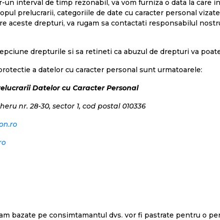
-un interval de timp rezonabil, va vom furniza o data la care inf
l prelucrarii, categoriile de date cu caracter personal vizate, 
ntre aceste drepturi, va rugam sa contactati responsabilul nost
pciune drepturile si sa retineti ca abuzul de drepturi va poat
 protectie a datelor cu caracter personal sunt urmatoarele:
lucrarii Datelor cu Caracter Personal
eru nr. 28-30, sector 1, cod postal 010336
on.ro
ro
cram bazate pe consimtamantul dvs. vor fi pastrate pentru o p