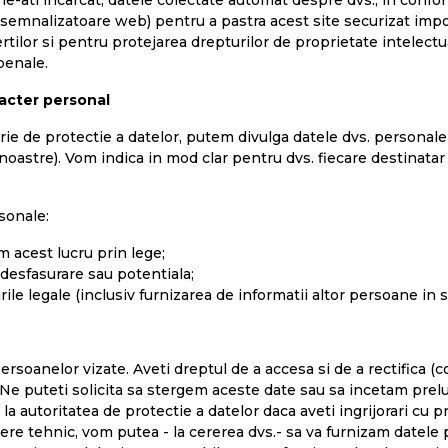
le-ati incarcat, datele colectate automat despre dvs., in confo
 semnalizatoare web) pentru a pastra acest site securizat impot
ilor si pentru protejarea drepturilor de proprietate intelectu
penale.
racter personal
rie de protectie a datelor, putem divulga datele dvs. personale 
r noastre). Vom indica in mod clar pentru dvs. fiecare destinat
sonale:
m acest lucru prin lege;
 desfasurare sau potentiala;
rile legale (inclusiv furnizarea de informatii altor persoane in s
anelor vizate. Aveti dreptul de a accesa si de a rectifica (co
 Ne puteti solicita sa stergem aceste date sau sa incetam prel
la autoritatea de protectie a datelor daca aveti ingrijorari cu p
re tehnic, vom putea - la cererea dvs.- sa va furnizam datele 