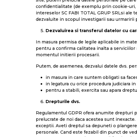
site, putem prelucra datele personale pe care 
confidentialitate (de exemplu prin cookie-uri,
intereselor SC FABI TOTAL GRUP SRLsi ale tert
dezvaluite in scopul investigarii sau urmaririi 
Dezvaluirea si transferul datelor cu ca
In masura permisa de legile aplicabile in mate
pentru a confirma calitatea inalta a serviciilo
momentul initierii procesarii.
Putem, de asemenea, dezvalui datele dvs. per
in masura in care suntem obligati sa face
in legatura cu orice procedura judiciara in
pentru a stabili, exercita sau apara dreptu
Drepturile dvs.
Regulamentul GDPR ofera anumite drepturi perso
prelucrate de noi daca acestea sunt inexacte.
exceptii. Aveti dreptul sa depuneti o plangere 
personale. Cand este fezabil din punct de vede