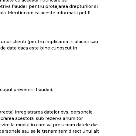
rmitate cu aceasta notificare de
riva fraudei, pentru protejarea drepturilor si
ala. Mentionam ca aceste informatii pot fi
unor clienti (pentru implicarea in afaceri sau
ar de date daca este bine cunoscut in
copul prevenirii fraudei).
recta) inregistrarea datelor dvs. personale
ucrarea acestora, sub rezerva anumitor
rivire la modul in care va prelucram datele dvs.
personale sau sa le transmitem direct unui alt