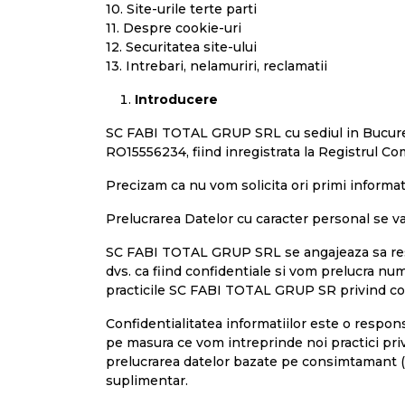
10. Site-urile terte parti
11. Despre cookie-uri
12. Securitatea site-ului
13. Intrebari, nelamuriri, reclamatii
Introducere
SC FABI TOTAL GRUP SRL cu sediul in Bucuresti,
RO15556234, fiind inregistrata la Registrul Co
Precizam ca nu vom solicita ori primi informatii
Prelucrarea Datelor cu caracter personal se va
SC FABI TOTAL GRUP SRL se angajeaza sa respe
dvs. ca fiind confidentiale si vom prelucra numa
practicile SC FABI TOTAL GRUP SR privind colec
Confidentialitatea informatiilor este o respon
pe masura ce vom intreprinde noi practici priv
prelucrarea datelor bazate pe consimtamant (d
suplimentar.