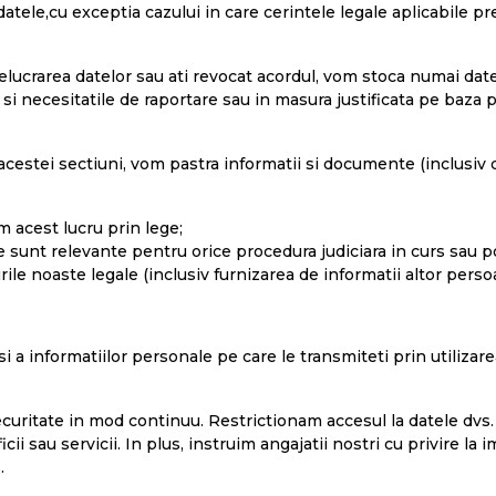
 datele,cu exceptia cazului in care cerintele legale aplicabile p
relucrarea datelor sau ati revocat acordul, vom stoca numai d
 si necesitatile de raportare sau in masura justificata pe baza pe
 acestei sectiuni, vom pastra informatii si documente (inclusi
m acest lucru prin lege;
e sunt relevante pentru orice procedura judiciara in curs sau p
rile noaste legale (inclusiv furnizarea de informatii altor perso
si a informatiilor personale pe care le transmiteti prin utiliza
curitate in mod continuu. Restrictionam accesul la datele dvs.
cii sau servicii. In plus, instruim angajatii nostri cu privire la
.