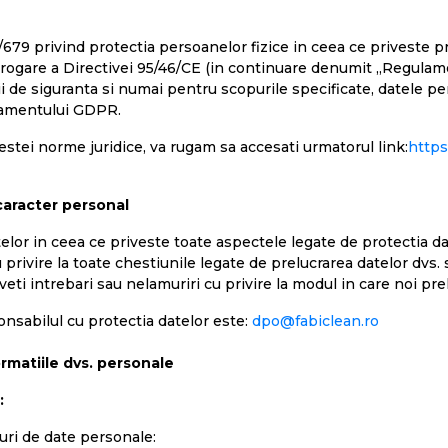
79 privind protectia persoanelor fizice in ceea ce priveste pr
 abrogare a Directivei 95/46/CE (in continuare denumit „Regula
i de siguranta si numai pentru scopurile specificate, datele per
ulamentului GDPR.
estei norme juridice, va rugam sa accesati urmatorul link:
https
caracter personal
r in ceea ce priveste toate aspectele legate de protectia date
rivire la toate chestiunile legate de prelucrarea datelor dvs. si
 aveti intrebari sau nelamuriri cu privire la modul in care noi p
onsabilul cu protectia datelor este:
dpo@fabiclean.ro
rmatiile dvs. personale
:
puri de date personale: