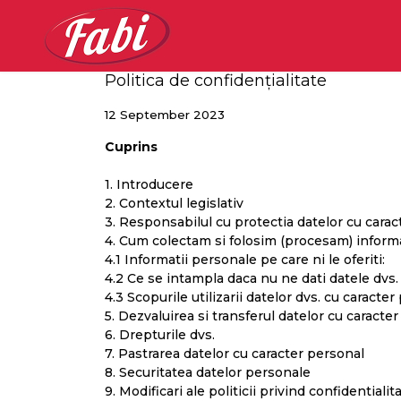
Politica de confidențialitate
Home
Magazin online
Despre noi
Catalo
12 September 2023
Cuprins
1. Introducere
2. Contextul legislativ
3. Responsabilul cu protectia datelor cu carac
4. Cum colectam si folosim (procesam) informa
4.1 Informatii personale pe care ni le oferiti:
4.2 Ce se intampla daca nu ne dati datele dvs.
4.3 Scopurile utilizarii datelor dvs. cu caracte
5. Dezvaluirea si transferul datelor cu caracte
6. Drepturile dvs.
7. Pastrarea datelor cu caracter personal
8. Securitatea datelor personale
9. Modificari ale politicii privind confidentialit