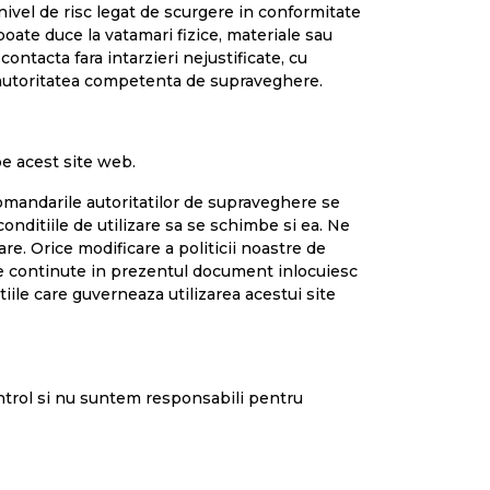
nivel de risc legat de scurgere in conformitate
poate duce la vatamari fizice, materiale sau
ontacta fara intarzieri nejustificate, cu
u autoritatea competenta de supraveghere.
pe acest site web.
comandarile autoritatilor de supraveghere se
onditiile de utilizare sa se schimbe si ea. Ne
e. Orice modificare a politicii noastre de
tiile continute in prezentul document inlocuiesc
tiile care guverneaza utilizarea acestui site
ontrol si nu suntem responsabili pentru