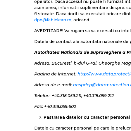
operator. Daca accesul nu poate fi furnizat intr
asemenea, informatii suplimentare despre: scopu
fi stocate. Daca doriti sa executati oricare di
dpo@fabiclean.ro
, oricand.
AVERTIZARE! Va rugam sa va exersati cu intele
Datele de contact ale autoritatii nationale de
Autoritatea Nationala de Supraveghere a Pre
Adresa: Bucuresti, b-dul G-ral. Gheorghe Magh
Pagina de internet:
http://www.dataprotecti
Adresa de e-mail:
anspdcp@dataprotection.
Telefon: +40.318.059.211; +40.318.059.212
Fax: +40.318.059.602
Pastrarea datelor cu caracter personal
Datele cu caracter personal pe care le prelu