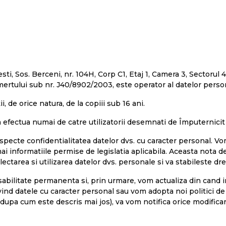
 Sos. Berceni, nr. 104H, Corp C1, Etaj 1, Camera 3, Sectorul 4,
mertului sub nr. J40/8902/2003, este operator al datelor perso
, de orice natura, de la copiii sub 16 ani.
 efectua numai de catre utilizatorii desemnati de Împuternicit
cte confidentialitatea datelor dvs. cu caracter personal. Vom
i informatiile permise de legislatia aplicabila. Aceasta nota de 
tarea si utilizarea datelor dvs. personale si va stabileste drep
sabilitate permanenta si, prin urmare, vom actualiza din cand i
ind datele cu caracter personal sau vom adopta noi politici de 
upa cum este descris mai jos), va vom notifica orice modifica